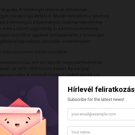
 tárgyalja. A tehetséget először az oktatásban
egyén mindennapi életére is. Miután definiálom a tehetség
 majd a tehetség és a tudományos-szakmai teljesítmény
érinti a túlzott izgatottság és a kettős kivételesség
séges személyek agyának biológiájával és a tehetséges
sgálatával kapcsolatos új kutatási eredményeket.
r impresszionista festők nyomában
impresszionizmus, ami az irányzat megszületésének és
etesen az 1870-1890 közötti éveket. Az európai
y korszaka. A történeti fogalom mellett létezik egy
 benyomásokon alapuló látvány gyors rögzítésének festői
mas korszakot fogom bemutatni Rippl-Rónai József, Vaszary
án.
e a tudomány iránt érdeklődő szélesebb közönséget is
örekvésének megfelelően szívesen látja az érdeklődőket a