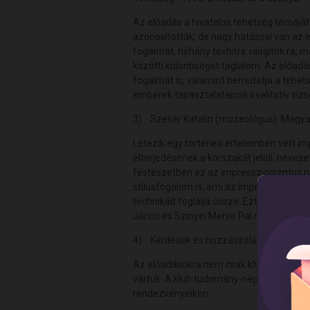
Az előadás a hivatalos tehetség témáját
azonosították, de nagy hatással van az 
fogalmát, néhány tévhitre világítok rá,
közötti különbséget taglalom. Az előadás 
fogalmát is, valamint bemutatja a tehet
emberek tapasztalatainak kvalitatív viz
3) Szekér Katalin (muzeológus): Magya
Létezik egy történeti értelemben vett 
elterjedésének a korszakát jelöli, nevez
festészetben ez az impresszionizmus nag
stílusfogalom is, ami az impresszión, a
technikáit foglalja össze. Ezt az izgal
János és Szinyei Merse Pál munkái alapj
4) Kérdések és hozzászólások
Az előadásokra nem csak klubtagokat, d
vártuk. A klub tudomány-népszerűsítő t
rendezvényeiken.