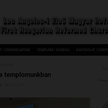
T / CONGREGATION
TEMPLOM / CHURCH
KAPCSOLAT / CONT
plomunkban
Cel
 a templomunkban
Ünnepel
s
-
Július 19, 2023