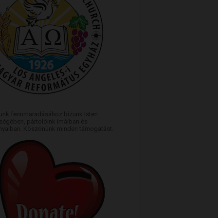
unk fennmaradásához bízunk Isten
égében, pártolóink imáiban és
yaiban. Köszönünk minden támogatást.