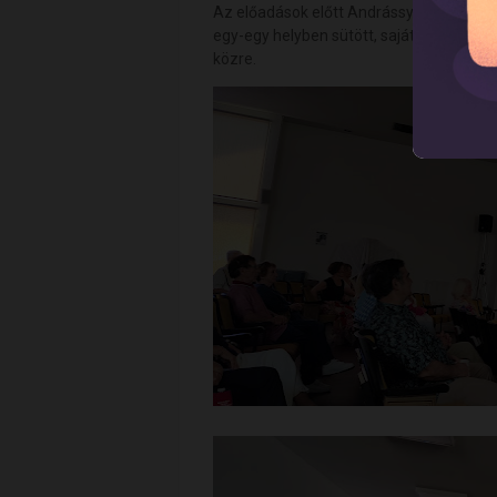
Az előadások előtt Andrássy Anna fősza
egy-egy helyben sütött, saját készítésű
közre.