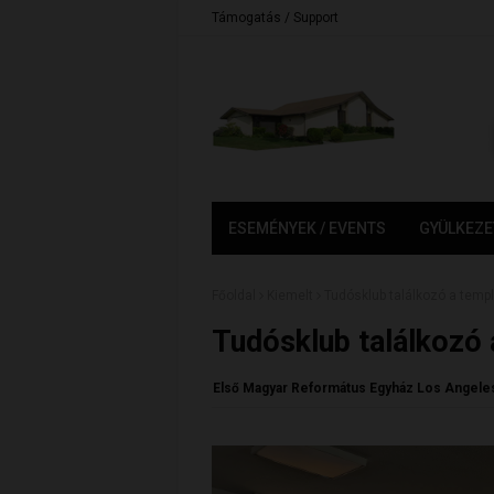
Támogatás / Support
ESEMÉNYEK / EVENTS
GYÜLKEZE
Főoldal
Kiemelt
Tudósklub találkozó a tem
Tudósklub találkozó
Első Magyar Református Egyház Los Angele