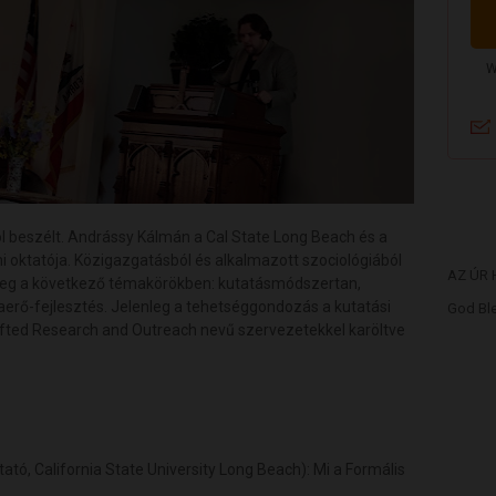
beszélt. Andrássy Kálmán a Cal State Long Beach és a
 oktatója. Közigazgatásból és alkalmazott szociológiából
AZ ÚR
k meg a következő témakörökben: kutatásmódszertan,
kaerő-fejlesztés. Jelenleg a tehetséggondozás a kutatási
God Ble
 Gifted Research and Outreach nevű szervezetekkel karöltve
tó, California State University Long Beach): Mi a Formális