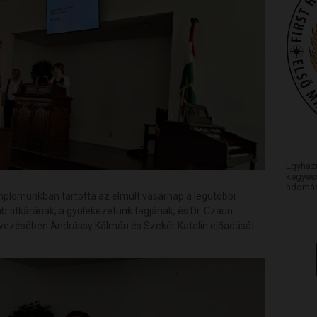
Egyház
kegyess
adomán
mplomunkban tartotta az elmúlt vasárnap a legutóbbi
lub titkárának, a gyülekezetünk tagjának, és Dr. Czaun
rvezésében Andrássy Kálmán és Szekér Katalin előadását