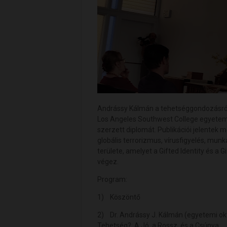
Andrássy Kálmán a tehetséggondozásról 
Los Angeles Southwest College egyetemi
szerzett diplomát. Publikációi jelente
globális terrorizmus, vírusfigyelés, mun
területe, amelyet a Gifted Identity és a
végez.
Program:
1) Köszöntő
2) Dr. Andrássy J. Kálmán (egyetemi okta
Tehetség?: A Jó, a Rossz, és a Csúnya