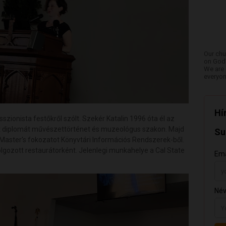
Our chu
on God'
We are 
everyon
zionista festőkről szólt. Szekér Katalin 1996 óta él az
t diplomát művészettörténet és muzeológus szakon. Majd
Master's fokozatot Könyvtári Információs Rendszerek-ből.
ozott restaurátorként. Jelenlegi munkahelye a Cal State