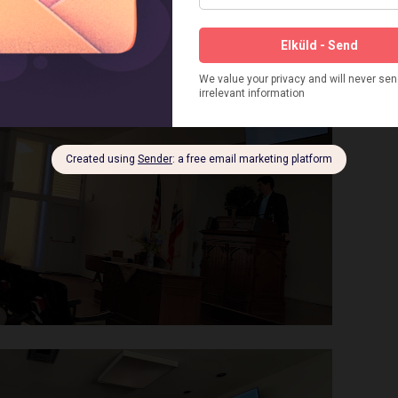
kács, az egyik előadónk édesanyja mindenkit meghívott
 lángosra. A vendéglátásban a gyülekezet tagjai működtek