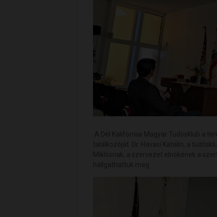
A Dél Kaliforniai Magyar Tudósklub a te
találkozóját. Dr. Havasi Katalin, a tudósk
Miklósnak, a szervezet elnökének a sze
hallgathattuk meg.