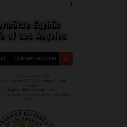
ACT
ADOMÁNY / DONATION
Founded August 1st, 1926.
ebrating all our YEARS of serving God and
community!
Alapítva 1926. augusztus 1-jén.
jük az Istent, és a közösséget szolgáló minden
évünket!