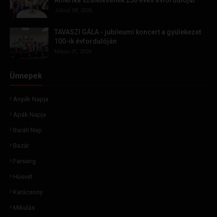
Amerika születésének 250 éves évfordulóját
Július 08, 2026
TAVASZI GÁLA - jubileumi koncert a gyülekezet
100-ik évfordulóján
Május 31, 2026
Ünnepek
Anyák Napja
Apák Napja
Baráti Nap
Bazár
Farsang
Húsvét
Karácsony
Mikulás