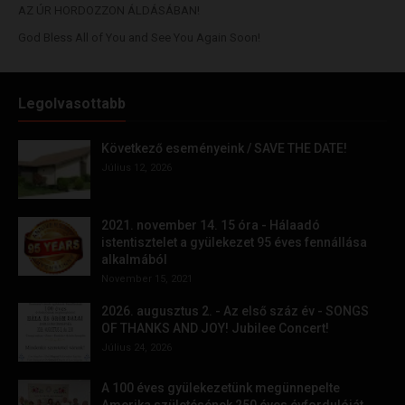
AZ ÚR HORDOZZON ÁLDÁSÁBAN!
God Bless All of You and See You Again Soon!
Legolvasottabb
Következő eseményeink / SAVE THE DATE!
Július 12, 2026
2021. november 14. 15 óra - Hálaadó
istentisztelet a gyülekezet 95 éves fennállása
alkalmából
November 15, 2021
2026. augusztus 2. - Az első száz év - SONGS
OF THANKS AND JOY! Jubilee Concert!
Július 24, 2026
A 100 éves gyülekezetünk megünnepelte