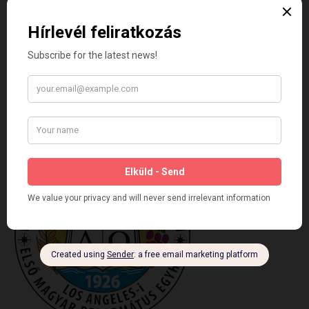
Founded August 1st, 1926.
Celebrating all our YEARS of serving God and community!
Alapítva 1926. augusztus 1-jén.
Ünnepeljük az Istent, és a közösséget szolgáló minden évünket!