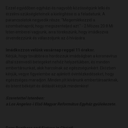
Ezzel egyidőben egyházi és nagyobb közösségünk lelki és
érzelmi szükségleteinek a kielégítése is a feladatunk. A
parancsolatok negyedik része: "Megemlékezzél a
szombatnapról, hogy megszenteljed azt." - 2 Mózes 20:8 Mi
Isten emberei vagyunk, arra törekszünk, hogy imádkozva
örvendezzünk és válaszoljunk az ő hívására.
Imádkozzon velünk vasárnap reggel 11 órakor.
Kérjük, hogy továbbra is hordozzuk imádságban a koronavírus
által szenvedő betegeket nehéz helyzetükben, és minden
embertársunkat, akik harcolnak az egészségünkért. Eközben
kérjük, vegye figyelembe az ajánlott óvintézkedéseket, hogy
egészséges maradjon. Minden jót kívánunk embertársainknak,
és Istent békéjét és áldását kérjük mindenkire!
Szeretettel Istenben:
a Los Angeles-i Első Magyar Református Egyház gyülekezete.