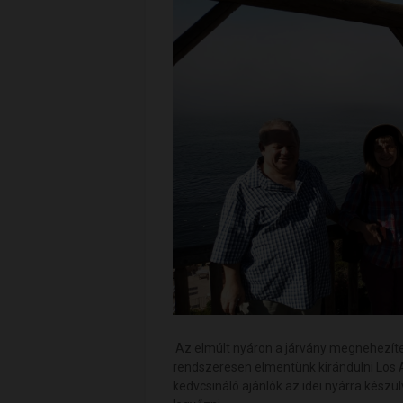
Az elmúlt nyáron a járvány megnehezítet
rendszeresen elmentünk kirándulni Los A
kedvcsináló ajánlók az idei nyárra készül