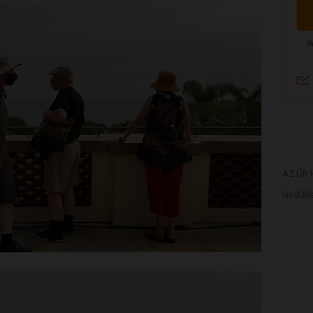
AZ ÚR
God Ble