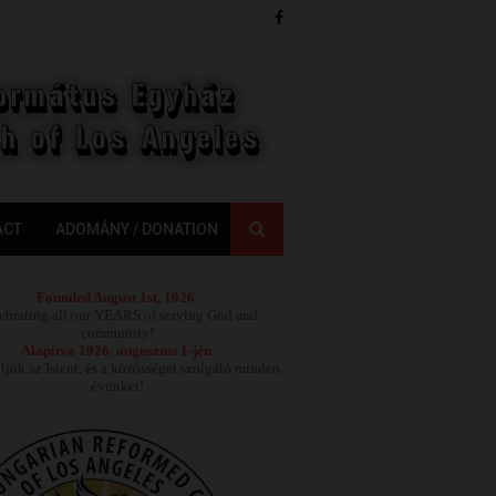
ACT
ADOMÁNY / DONATION
Founded August 1st, 1926.
ebrating all our YEARS of serving God and
community!
Alapítva 1926. augusztus 1-jén.
jük az Istent, és a közösséget szolgáló minden
évünket!