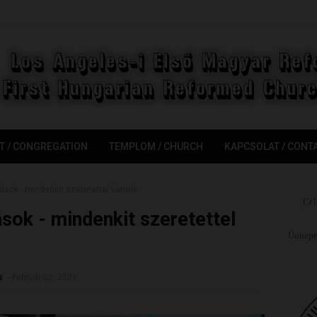
T / CONGREGATION
TEMPLOM / CHURCH
KAPCSOLAT / CONT
ások - mindenkit szeretettel várunk
Cel
ások - mindenkit szeretettel
Ünnepel
s
-
Február 02, 2021