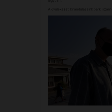
legyőzni.
A gyülekezeti kirándulásaink bárki számá