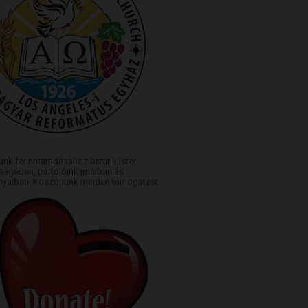
unk fennmaradásához bízunk Isten
égében, pártolóink imáiban és
yaiban. Köszönünk minden támogatást.