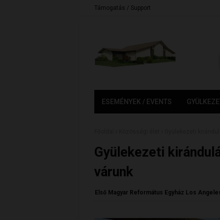
Támogatás / Support
ESEMÉNYEK / EVENTS
GYÜLKEZE
Főoldal
Közösségi élet
Gyülekezeti kirándul
Gyülekezeti kirándul
várunk
Első Magyar Református Egyház Los Angele