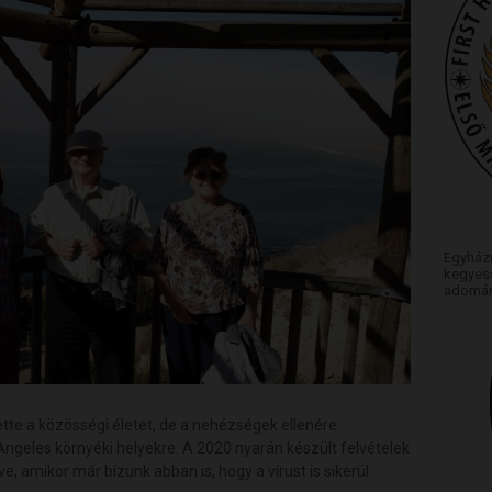
Egyház
kegyess
adomán
te a közösségi életet, de a nehézségek ellenére
ngeles környéki helyekre. A 2020 nyarán készült felvételek
ve, amikor már bízunk abban is, hogy a vírust is sikerül