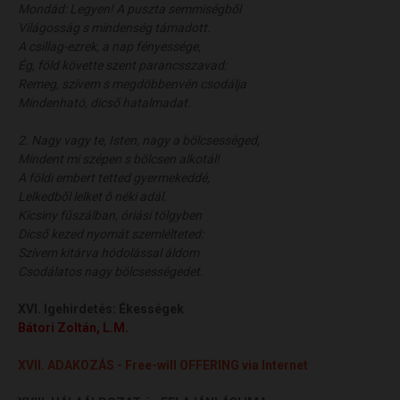
Mondád: Legyen! A puszta semmiségből
Világosság s mindenség támadott.
A csillag-ezrek, a nap fényessége,
Ég, föld követte szent parancsszavad:
Remeg, szívem s megdöbbenvén csodálja
Mindenható, dicső hatalmadat.
2. Nagy vagy te, Isten, nagy a bölcsességed,
Mindent mi szépen s bölcsen alkotál!
A földi embert tetted gyermekeddé,
Lelkedből lelket ő néki adál.
Kicsiny fűszálban, óriási tölgyben
Dicső kezed nyomát szemlélteted:
Szívem kitárva hódolással áldom
Csodálatos nagy bölcsességedet.
XVI. Igehirdetés:
Ékességek
Bátori
Zoltán
, L.M.
XVII. ADAKOZÁS - Free-will OFFERING via Internet