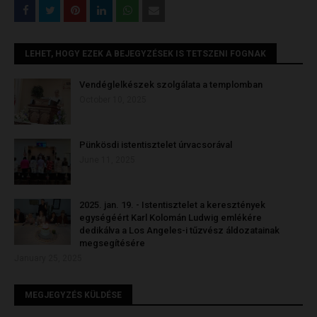
LEHET, HOGY EZEK A BEJEGYZÉSEK IS TETSZENI FOGNAK
Vendéglelkészek szolgálata a templomban
October 10, 2025
Pünkösdi istentisztelet úrvacsorával
June 11, 2025
2025. jan. 19. - Istentisztelet a keresztények
egységéért Karl Kolomán Ludwig emlékére
dedikálva a Los Angeles-i tűzvész áldozatainak
megsegítésére
January 25, 2025
MEGJEGYZÉS KÜLDÉSE