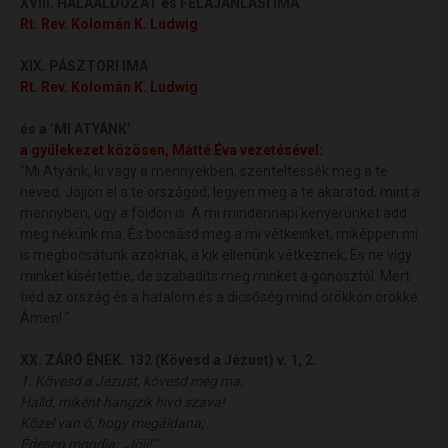
XVIII. HÁLAÁLDOZAT és FELAJÁNLÁSI IMA
Rt. Rev. Kolomán K. Ludwig
XIX. PÁSZTORI IMA
Rt. Rev. Kolomán K. Ludwig
és a
’
MI ATYÁNK’
a gyülekezet közösen,
Mátté Éva vezetésével
:
"Mi Atyánk, ki vagy a mennyekben, szenteltessék meg a te
neved; Jöjjön el a te országod; legyen meg a te akaratod, mint a
mennyben, úgy a földön is. A mi mindennapi kenyerünket add
meg nékünk ma. És bocsásd meg a mi vétkeinket, miképpen mi
is megbocsátunk azoknak, a kik ellenünk vétkeznek; És ne vígy
minket kísértetbe, de szabadíts meg minket a gonosztól. Mert
tiéd az ország és a hatalom és a dicsőség mind örökkön örökké.
Ámen! "
XX. ZÁRÓ ÉNEK:
132 (Kövesd a Jézust) v. 1, 2.
1. Kövesd a Jézust, kövesd még ma,
Halld, miként hangzik hívó szava!
Közel van ő, hogy megáldana;
Édesen mondja: „Jöjj!”