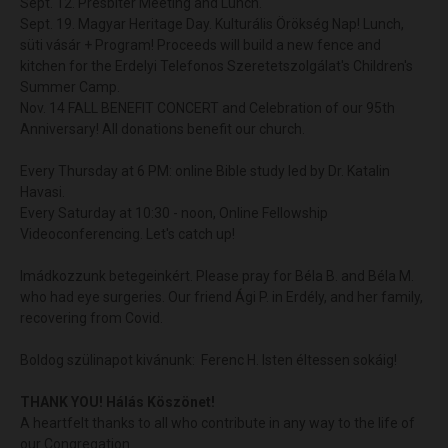
Sept. 12. Presbiter Meeting and Lunch.
Sept. 19. Magyar Heritage Day. Kulturális Örökség Nap! Lunch,
süti vásár + Program! Proceeds will build a new fence and
kitchen for the Erdelyi Telefonos Szeretetszolgálat's Children's
Summer Camp.
Nov. 14 FALL BENEFIT CONCERT and Celebration of our 95th
Anniversary! All donations benefit our church.
Every Thursday at 6 PM: online Bible study led by Dr. Katalin
Havasi.
Every Saturday at 10:30 - noon, Online Fellowship
Videoconferencing. Let's catch up!
Imádkozzunk betegeinkért. Please pray for Béla B. and Béla M.
who had eye surgeries. Our friend Ági P. in Erdély, and her family,
recovering from Covid.
Boldog szülinapot kivánunk: Ferenc H. Isten éltessen sokáig!
THANK YOU! Hálás Köszönet!
A heartfelt thanks to all who contribute in any way to the life of
our Congregation.