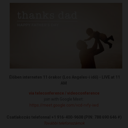
Élőben interneten 11 órakor (Los Angeles-i idő) - LIVE at 11
AM
via teleconference / videoconference
join with Google Meet:
https://meet.google.com/vcd-rvfy-iwd
Csatlakozás telefonnal
+1 916-400-9608 (PIN: 788 690 646
‬#
)
További telefonszámok