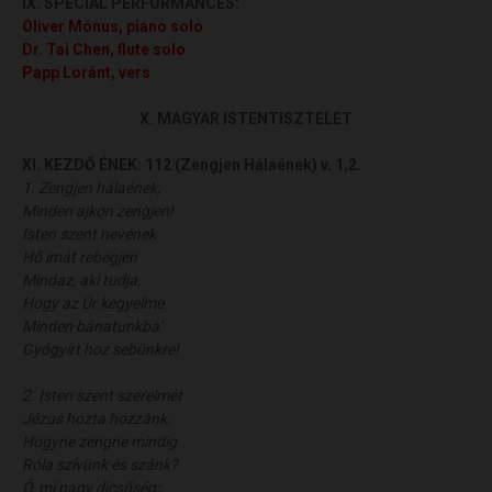
IX. SPECIAL PERFORMANCES:
Oliver Mónus, piano solo
Dr. Tai Chen, flute solo
Papp
Loránt
, vers
X. MAGYAR ISTENTISZTELET
XI. KEZDŐ ÉNEK:
112 (Zengjen Hálaének) v. 1,2.
1. Zengjen hálaének,
Minden ajkon zengjen!
Isten szent nevének
Hő imát rebegjen
Mindaz, aki tudja,
Hogy az Úr kegyelme
Minden bánatunkba'
Gyógyírt hoz sebünkre!
2. Isten szent szerelmét
Jézus hozta hozzánk.
Hogyne zengne mindig
Róla szívünk és szánk?
Ó, mi nagy dicsőség: