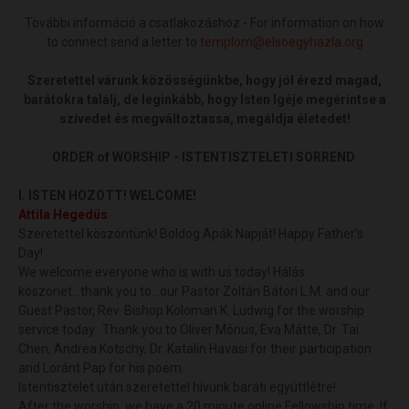
További információ a csatlakozáshoz - For information on how
to connect send a letter to
templom@elsoegyhazla.org
Szeretettel várunk közösségünkbe, hogy jól érezd magad,
barátokra találj, de leginkább, hogy Isten Igéje megérintse a
szívedet és megváltoztassa, megáldja életedet!
ORDER of WORSHIP - ISTENTISZTELETI SORREND
I. ISTEN HOZOTT! WELCOME!
Attila Hegedüs
Szeretettel köszöntünk! Boldog Apák Napját! Happy Father's
Day!
We welcome everyone who is with us today! Hálás
köszönet...thank you to...our Pastor Zoltán Bátori L.M. and our
Guest Pastor, Rev. Bishop Koloman K. Ludwig for the worship
service today. Thank you to Oliver Mónus, Eva Mátte, Dr. Tai
Chen, Andrea Kotschy, Dr. Katalin Havasi for their participation
and Loránt Pap for his poem.
Istentisztelet után szeretettel hívunk baráti együttlétre!
After the worship, we have a 20 minute online Fellowship time. If