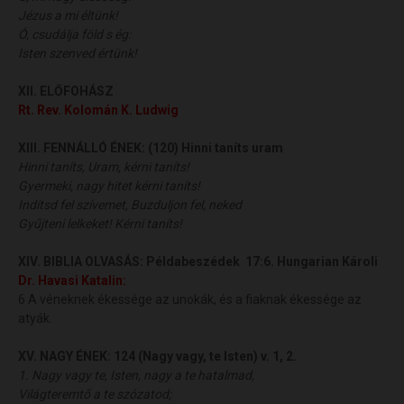
Jézus a mi éltünk!
Ó, csudálja föld s ég:
Isten szenved értünk!
XII. ELŐFOHÁSZ
Rt. Rev. Kolomán K. Ludwig
XIII. FENNÁLLÓ ÉNEK:
(120) Hinni taníts uram
Hinni taníts, Uram, kérni taníts!
Gyermeki, nagy hitet kérni taníts!
Indítsd fel szívemet, Buzduljon fel, neked
Gyűjteni lelkeket! Kérni taníts!
XIV. BIBLIA OLVASÁS:
Példabeszédek 17:6. Hungarian Károli
Dr. Havasi Katalin
:
6 A véneknek ékessége az unokák, és a fiaknak ékessége az
atyák.
XV. NAGY ÉNEK:
124 (Nagy vagy, te Isten) v. 1, 2.
1. Nagy vagy te, Isten, nagy a te hatalmad,
Világteremtő a te szózatod;