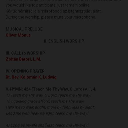
you would like to participate, just remain online.
Kérjük némítsd le a mikrofonod az istentisztelet alatt.
During the worship, please mute your microphone.
MUSICAL PRELUDE
Oliver Mónus
II. ENGLISH WORSHIP
III.
CALL to WORSHIP
Zoltán Bátori, L.M.
IV. OPENING PRAYER
Rt. Rev. Kolomán K. Ludwig
V. HYMN:
424 (Teach Me Thy Way, O Lord) v. 1, 4.
1) Teach me Thy way, O Lord, teach me Thy way!
Thy guiding grace afford, teach me Thy way!
Help me to walk aright, more by faith, less by sight;
Lead me with heav’nly light, teach me Thy way!
4) Long as my life shall last, teach me Thy way!