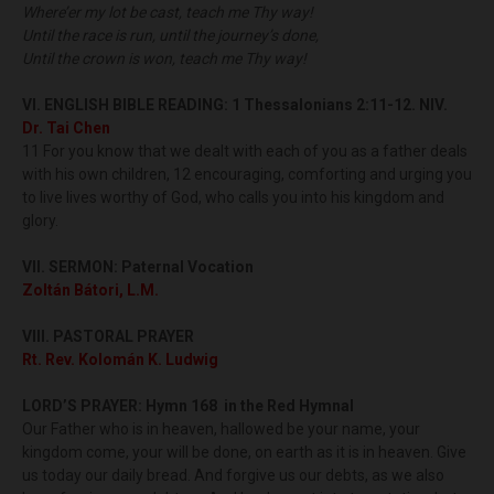
Where’er my lot be cast, teach me Thy way!
Until the race is run, until the journey’s done,
Until the crown is won, teach me Thy way!
VI. ENGLISH BIBLE READING:
1 Thessalonians 2:11-12. NIV.
Dr. Tai Chen
11 For you know that we dealt with each of you as a father deals
with his own children, 12 encouraging, comforting and urging you
to live lives worthy of God, who calls you into his kingdom and
glory.
VII. SERMON:
Paternal Vocation
Zoltán Bátori, L.M.
VIII. PASTORAL PRAYER
Rt. Rev. Kolomán K. Ludwig
LORD’S PRAYER: Hymn 168 in the Red Hymnal
Our Father who is in heaven, hallowed be your name, your
kingdom come, your will be done, on earth as it is in heaven. Give
us today our daily bread. And forgive us our debts, as we also