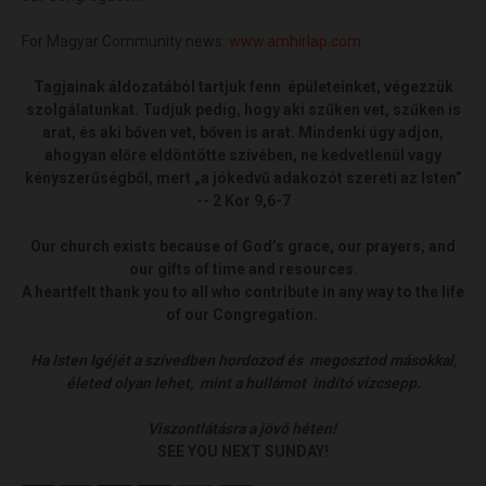
For Magyar Community news:
www.amhirlap.com
Tagjainak áldozatából tartjuk fenn épületeinket, végezzük
szolgálatunkat. Tudjuk pedig, hogy aki szűken vet, szűken is
arat, és aki bőven vet, bőven is arat. Mindenki úgy adjon,
ahogyan előre eldöntötte szívében, ne kedvetlenül vagy
kényszerűségből, mert „a jókedvű adakozót szereti az Isten”
-- 2 Kor 9,6-7
Our church exists because of God’s grace, our prayers, and
our gifts of time and resources.
A heartfelt thank you to all who contribute in any way to the life
of our Congregation.
Ha Isten Igéjét a szívedben hordozod és megosztod másokkal,
életed olyan lehet, mint a hullámot indító vízcsepp.
Viszontlátásra a jövő héten!
SEE YOU NEXT SUNDAY!