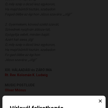
Ó, mily szép s dicső lesz egykoron,
Ha majd bűntől tisztán, szabadon
Fogad ölébe az égi hon Jézus szavára: „Jöjj!”
2. Gyermekem, kövesd szelíd szavát,
Szívednek nyújtván áldoza-tát,
Gyógyítja sebét, minden baját:
Azért hát siess, jöjj!
Ó, mily szép s dicső lesz egykoron,
Ha majd bűntől tisztán, szabadon
Fo-gad ölébe az égi hon
Jézus szavára: „Jöjj!”
XXI. HÁLAADÁSI és
ZÁRÓ IMA
Rt. Rev. Kolomán K. Ludwig
MUSIC POSTLUDE
Oliver Mónus
FATHER'S DAY PROGRAM / Apák Napi Műsor. Boldog Apák
Napját! Happy Father's Day!