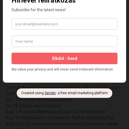
Éva Matté vezetéséve1.
XXII. HÍRDETÉSEK
Tünde Garai
THANK YOU to all who joined us today! We hope you will join us
again next Sunday.
Ebéd után, 1 órakor kezdődik hagyományos közgyűlésünk.
Our Annual Congregational Meeting begins approx. 1 PM, after
Lunch.
SAVE THE DATE! Előzetes! Please note the following events on
your calendar:
June 20. Annual Congregational Meeting, Father’s Day Program.
June 27. UCC Visit.
Jul. 11. Presbiter Meeting and Lunch.
Jul. 18. Friends and Family Day.
Aug. 1. Presbiter Meeting and Lunch. Our 95th Birthday!
Aug. 15. New Bread w/ Communion. Friends and Family Day.
Aug. 22 or 29. Date is tentative. Memorial for Margaret Saltzer.