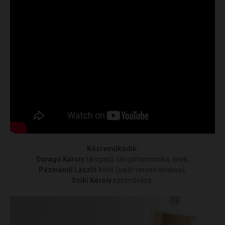
Közreműködik:
Daragó Károly
tárogató, tangóharmonika, ének,
Pázmándi László
költő (saját verseit olvassa),
Szíki Károly
színművész.