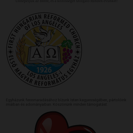
Ünnepeljük az Istent, és a közösséget szolgáló minden évünket!
Egyházunk fennmaradásához bízunk Isten kegyességében, pártolóink
imáiban és adományaiban. Köszönünk minden támogatást.