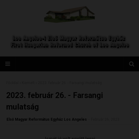
Főoldal
Kiemelt
2023. február 26. - Farsangi mulatság
2023. február 26. - Farsangi
mulatság
Első Magyar Református Egyház Los Angeles
-
Február 26, 2023
Ismét jó volt együtt lenni