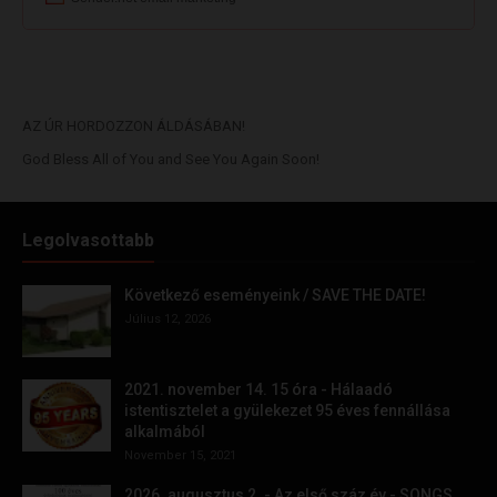
AZ ÚR HORDOZZON ÁLDÁSÁBAN!
God Bless All of You and See You Again Soon!
Legolvasottabb
Következő eseményeink / SAVE THE DATE!
Július 12, 2026
2021. november 14. 15 óra - Hálaadó
istentisztelet a gyülekezet 95 éves fennállása
alkalmából
November 15, 2021
2026. augusztus 2. - Az első száz év - SONGS