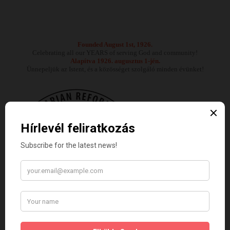
Founded August 1st, 1926.
Celebrating all our YEARS of serving God and community!
Alapítva 1926. augusztus 1-jén.
Ünnepeljük az Istent, és a közösséget szolgáló minden évünket!