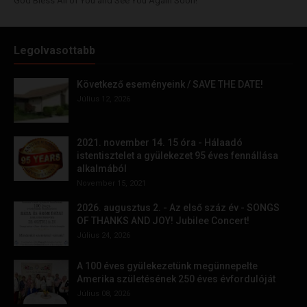
God Bless All of You and See You Again Soon!
Legolvasottabb
Következő eseményeink / SAVE THE DATE!
Július 12, 2026
2021. november 14. 15 óra - Hálaadó
istentisztelet a gyülekezet 95 éves fennállása
alkalmából
November 15, 2021
2026. augusztus 2. - Az első száz év - SONGS
OF THANKS AND JOY! Jubilee Concert!
Július 24, 2026
A 100 éves gyülekezetünk megünnepelte
Amerika születésének 250 éves évfordulóját
Július 08, 2026