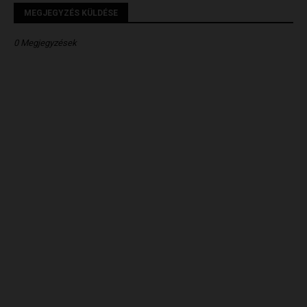
MEGJEGYZÉS KÜLDÉSE
0 Megjegyzések