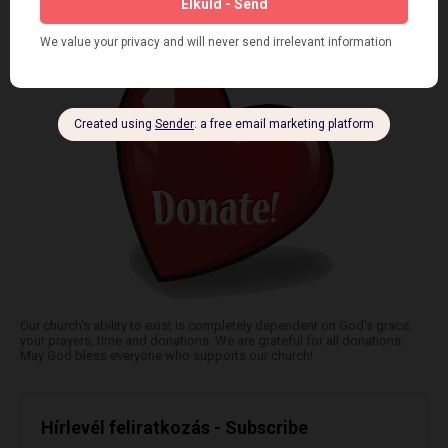
Egyházunk fennmaradásához bízunk Isten kegyességében, pártolóink
imáiban és adományaiban. Köszönünk minden támogatást.
Our church's ability to exist is completely dependent on God's grace,
your prayers, time and donations. We are grateful for all donations.
May God bless everyone who supports our church!