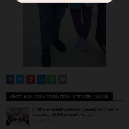
LEHET, HOGY EZEK A BEJEGYZÉSEK IS TETSZENI FOGNAK
A 100 éves gyülekezetünk megünnepelte Amerika
születésének 250 éves évfordulóját
July 08, 2026