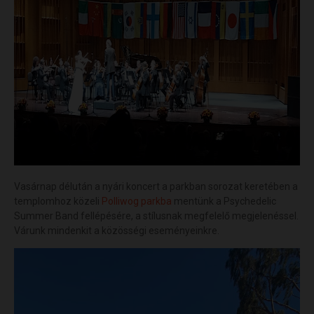
Vasárnap délután a nyári koncert a parkban sorozat keretében a
templomhoz közeli
Polliwog parkba
mentünk a Psychedelic
Summer Band fellépésére, a stílusnak megfelelő megjelenéssel.
Várunk mindenkit a közösségi eseményeinkre.