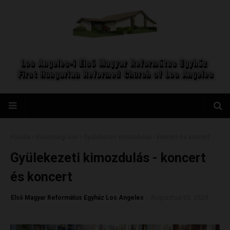
Főoldal
Közösségi élet
Gyülekezeti kimozdulás - koncert és koncert
Gyülekezeti kimozdulás - koncert
és koncert
Első Magyar Református Egyház Los Angeles
-
Augusztus 03, 2024