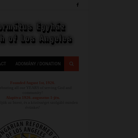
ACT
ADOMÁNY / DONATION
Founded August 1st, 1926.
ebrating all our YEARS of serving God and
community!
Alapítva 1926. augusztus 1-jén.
jük az Istent, és a közösséget szolgáló minden
évünket!