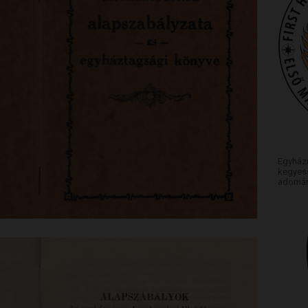
Egyház
kegyess
adomán