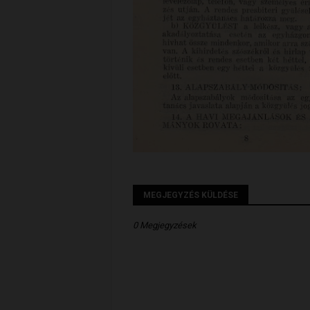
MEGJEGYZÉS KÜLDÉSE
0 Megjegyzések