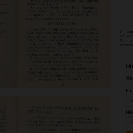
Our chu
on God'
We are 
everyon