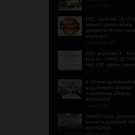
Július 12, 2026
2021. november 14. 15 ór
Hálaadó istentisztelet a
gyülekezet 95 éves fenná
alkalmából
November 15, 2021
2026. augusztus 2. - Az e
száz év - SONGS OF TH
AND JOY! Jubilee Concer
Július 24, 2026
A 100 éves gyülekezetün
megünnepelte Amerika
születésének 250 éves
évfordulóját
Július 08, 2026
TAVASZI GÁLA - jubileum
koncert a gyülekezet 100
évfordulóján
Május 31, 2026