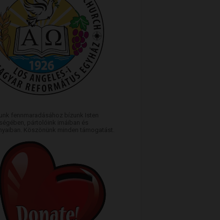
unk fennmaradásához bízunk Isten
égében, pártolóink imáiban és
yaiban. Köszönünk minden támogatást.