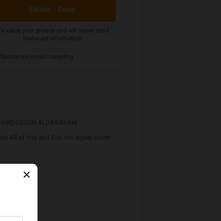
 HORDOZZON ÁLDÁSÁBAN!
ss All of You and See You Again Soon!