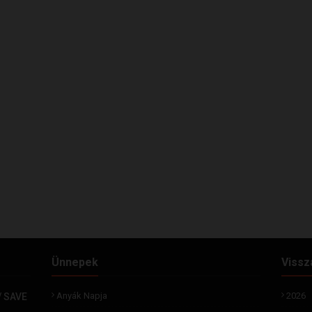
Ünnepek
Vissz
Anyák Napja
2026
/ SAVE