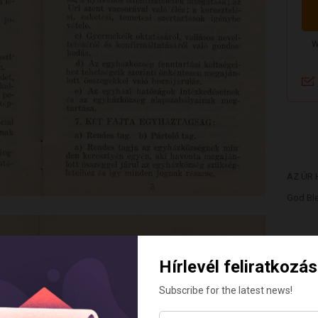
AZ ÚR
God Ble