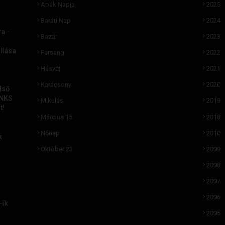
Apák Napja
2025
Baráti Nap
2024
a -
Bazár
2023
llása
Farsang
2022
Húsvét
2021
Karácsony
2020
lső
ANKS
Mikulás
2019
t!
Március 15.
2018
Nőnap
2010
k
Október 23.
2009
2008
2007
i
2006
-ik
2005